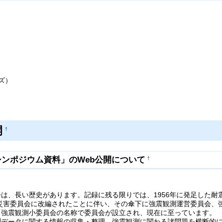
ズ）
開
†
ンポジウム資料」のWeb公開について
†
は、長い歴史があります。記録に残る限りでは、1956年に発足した
震災害委員会に改編されたことに伴い、その傘下に強震観測運営委員会、強
、強震観測小委員会の名称で委員会が設立され、現在に至っています。
測データに関する情報の収集・整理、強震観測に関わる諸問題を横断的