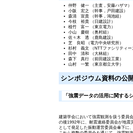
仲野 健一 （主査，安藤ハザマ）
小阪 宏之 （幹事，戸田建設）
森清 宣貴 （幹事，鴻池組）
今枝 裕貴 （日建設計）
植竹 富一 （東京電力）
小山 慶樹 （奥村組）
佐々木 透 （鹿島建設）
芝 良昭 （電力中央研究所）
杉村 義文 （NTTファシリティー
田中 清和 （大林組）
森下 真行 （前田建設工業）
山村 一繁 （東京都立大学）
シンポジウム資料の公
「強震データの活用に関するシ
建築学会において強震観測を扱う委員会
の後1992年に、耐震連絡委員会が地
として発足した振動運営委員会傘下に
これら複数の委員会を通じて、強震観