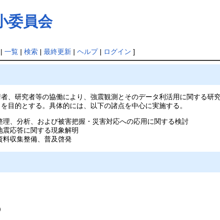
小委員会
|
一覧
|
検索
|
最終更新
|
ヘルプ
|
ログイン
]
術者、研究者等の協働により、強震観測とそのデータ利活用に関する研
とを目的とする。具体的には、以下の諸点を中心に実施する。
整理、分析、および被害把握・災害対応への応用に関する検討
地震応答に関する現象解明
資料収集整備、普及啓発
）