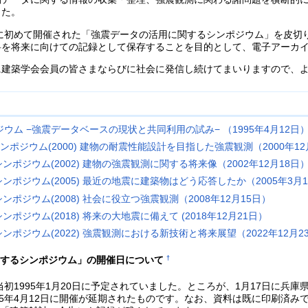
した。
年に初めて開催された「強震データの活用に関するシンポジウム」を皮切
料を将来に向けての記録として保存することを目的として、電子アーカ
に建築学会会員の皆さまならびに社会に発信し続けてまいりますので、
ム −強震データベースの現状と共同利用の試み− （1995年4月12日
ポジウム(2000) 建物の耐震性能設計を目指した強震観測（2000年12
ポジウム(2002) 建物の強震観測に関する将来像（2002年12月18日
ポジウム(2005) 最近の地震に建築物はどう応答したか（2005年3月1
ポジウム(2008) 社会に役立つ強震観測（2008年12月15日）
ジウム(2018) 将来の大地震に備えて (2018年12月21日）
ポジウム(2022) 強震観測における新技術と将来展望（2022年12月2
†
関するシンポジウム」の開催日について
当初1995年1月20日に予定されていました。ところが、1月17日に
95年4月12日に開催が延期されたものです。なお、資料は既に印刷済み