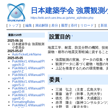
日本建築学会 強震観測
https://wiki.arch.ues.tmu.ac.jp/smo_aij/index.php
[
トップ
] [
編集
|
凍結解除
|
差分
|
履歴
|
添付
|
リロード
] [
新規
最新の20件
設置目的
†
2025-06-16
日本建築学会 強震観測
地震工学、耐震、防災分野の機関、技
小委員会
2025-05-07
築物・都市の地震災害軽減に資するこ
AutoTicketLinkName
2025-05-05
強震観測の実施、データの収集・
PukiWiki/1.4/Manual/Pl
観測データに基づく建物・地盤の
ugin/A-D
上記を推進するための環境整備、
PukiWiki/1.4/Manual/Pl
ugin/V-Z
PukiWiki/1.4/Manual/Pl
ugin/H-K
委員
†
PukiWiki/1.4/Manual/Pl
ugin/S-U
PukiWiki/1.4/Manual/Pl
三浦 弘之 （主査，広島大学）
ugin/O-R
重藤 迪子 （幹事，九州大学）
PukiWiki/1.4/Manual/Pl
徳光 亮一 （幹事，大成建設）
ugin/E-G
FormattingRules
赤澤 隆士 （阪神コンサルタンツ
PukiWiki/1.4/Manual/Pl
大野 晋 （東北大学）