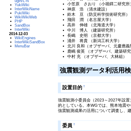
ugin/L-N
小笠原 さおり （小堀鐸二研究所
YukiWiki
神原 浩 （清水建設）
InterWikiName
PukiWiki
鈴木 亘 （防災科学技術研究所）
WikiWikiWeb
飛田 潤 （名古屋大学）
PHP
高井 伸雄 （北海道大学）
SandBox
InterWiki
中川 博人 （建築研究所）
2014-12-03
長嶋 史明 （京都大学）
WikiEngines
涌井 将貴 （新潟工科大学）
InterWikiSandBox
北川 良和（オブザーバ、元慶應義
MenuBar
鹿嶋 俊英 （オブザーバ、建築研
中村 充 （オブザーバ、大林組）
強震観測データ利活用検
設置目的
†
強震観測小委員会（2023～2027
的としている。本WGでは、熊本地震
強震観測成果の活用について調査し、
委員
†