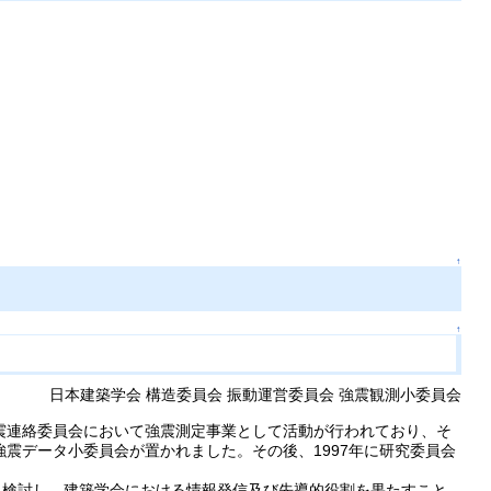
↑
↑
日本建築学会 構造委員会 振動運営委員会 強震観測小委員会
耐震連絡委員会において強震測定事業として活動が行われており、そ
震データ小委員会が置かれました。その後、1997年に研究委員会
に検討し、建築学会における情報発信及び先導的役割を果たすこと